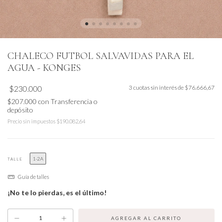
CHALECO FUTBOL SALVAVIDAS PARA EL
AGUA - KONGES
$230.000
3
cuotas sin interés de
$76.666,67
$207.000
con
Transferencia o
depósito
Precio sin impuestos
$190.082,64
1-2A
TALLE
Guía de talles
¡No te lo pierdas, es el último!