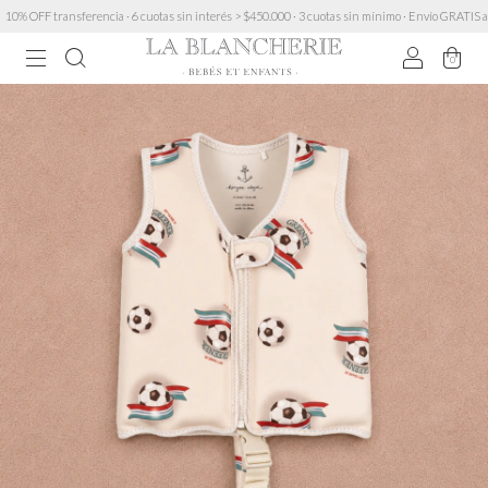
FF transferencia · 6 cuotas sin interés > $450.000 · 3 cuotas sin mínimo · Envío GRATIS a part
0