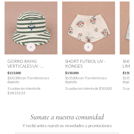
+
+
GORRO RAYAS
SHORT FUTBOL UV -
SHOR
VERTICALES UV -
KONGES
LIMO
KONGES
$115.000
$150.000
$150.0
$103.500
con
Transferencia o
$135.000
con
Transferencia o
$135.0
depósito
depósito
depósit
3
cuotas sin interés de
3
cuotas sin interés de
$50.000
3
cuota
$38.333,33
Sumate a nuestra comunidad
Y recibí antes nuestras novedades y promociones