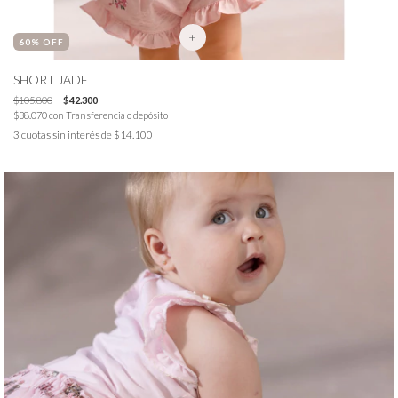
+
60
% OFF
SHORT JADE
$105.800
$42.300
$38.070
con
Transferencia o depósito
3
cuotas sin interés de
$14.100