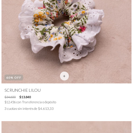
60
% OFF
SCRUNCHIE LILOU
$34.600
$13.840
$12.456
con
Transferencia o depósito
3
cuotas sin interés de
$4.613,33