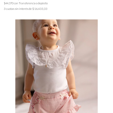
$44.370
con
Transferencia o depósito
3
cuotas sin interés de
$16.433,33