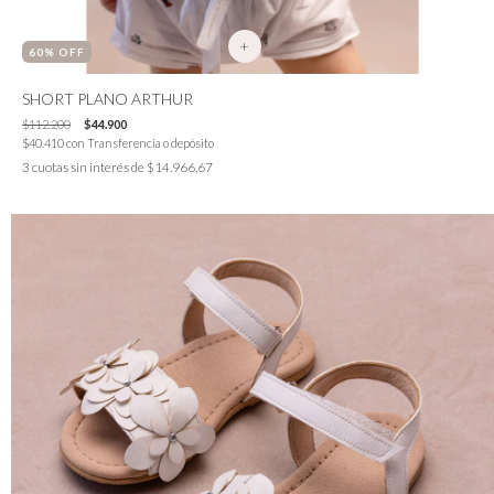
+
60
% OFF
SHORT PLANO ARTHUR
$112.200
$44.900
$40.410
con
Transferencia o depósito
3
cuotas sin interés de
$14.966,67