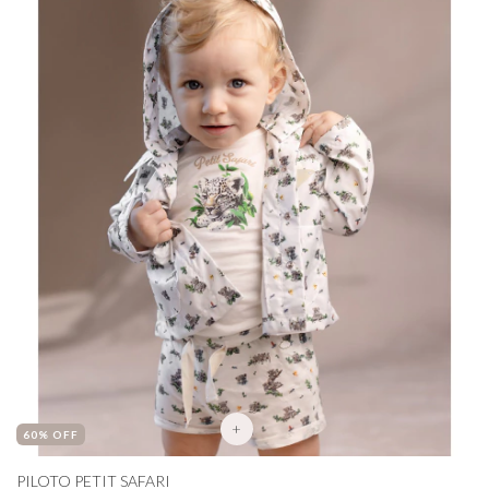
+
60
% OFF
PILOTO PETIT SAFARI