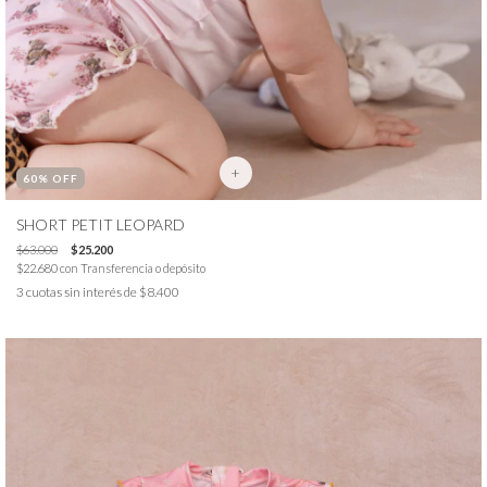
+
60
% OFF
SHORT PETIT LEOPARD
$63.000
$25.200
$22.680
con
Transferencia o depósito
3
cuotas sin interés de
$8.400