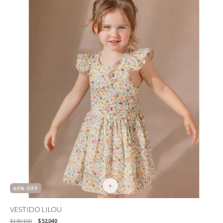
+
60
% OFF
VESTIDO LILOU
$130.100
$52.040