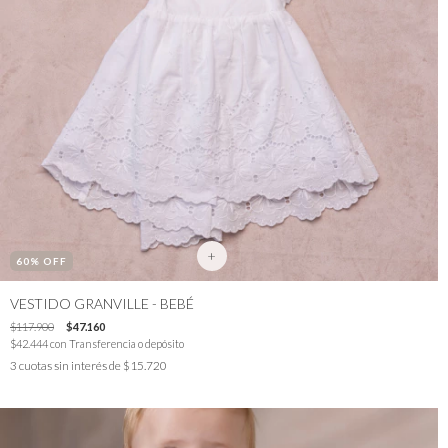
+
60
% OFF
VESTIDO GRANVILLE - BEBÉ
$117.900
$47.160
$42.444
con
Transferencia o depósito
3
cuotas sin interés de
$15.720