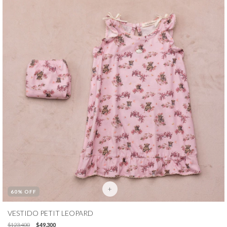
+
60
% OFF
VESTIDO PETIT LEOPARD
$123.400
$49.300