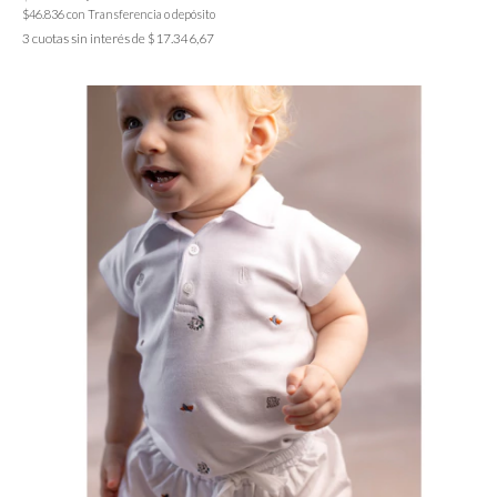
$46.836
con
Transferencia o depósito
3
cuotas sin interés de
$17.346,67