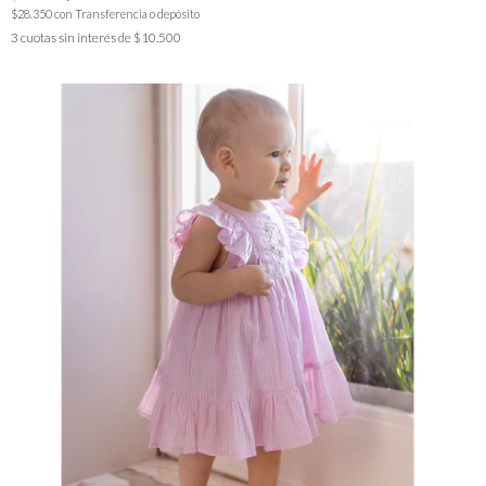
$28.350
con
Transferencia o depósito
3
cuotas sin interés de
$10.500