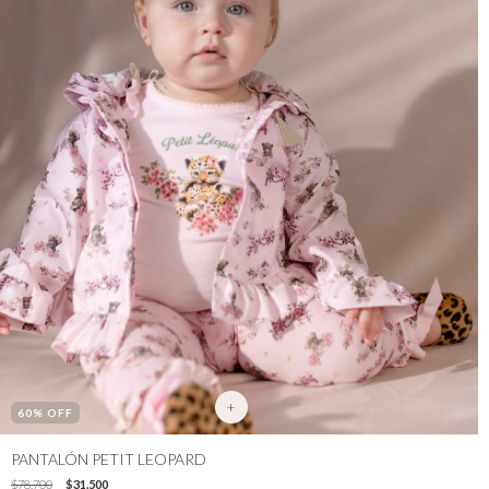
+
60
% OFF
PANTALÓN PETIT LEOPARD
$78.700
$31.500