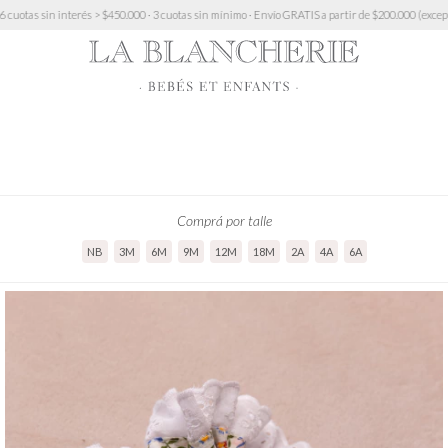
S a partir de $200.000 (excepto Muebles)
10% OFF transferencia · 6 cuotas sin interés > $4
Comprá por talle
NB
3M
6M
9M
12M
18M
2A
4A
6A