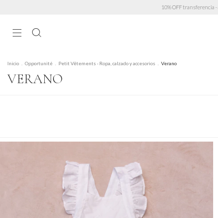
10% OFF transferencia · 6 cuotas sin interés > $450.000 · 3 cuotas sin mínimo · Envío GRATI
Inicio
.
Opportunité
.
Petit Vêtements - Ropa, calzado y accesorios
.
Verano
VERANO