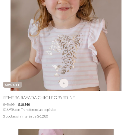
+
60
% OFF
REMERA RAYADA CHIC LEOPARDINE
$47.100
$18.840
$16.956
con
Transferencia o depósito
3
cuotas sin interés de
$6.280