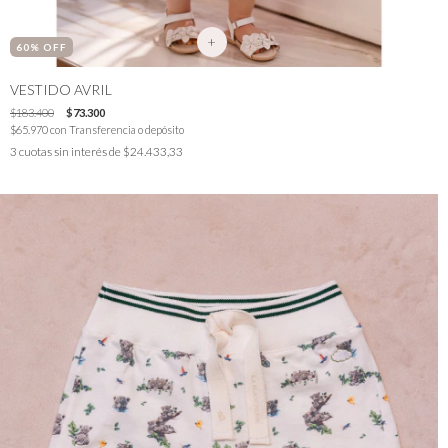
+
60
% OFF
VESTIDO AVRIL
$183.400
$73.300
$65.970
con
Transferencia o depósito
3
cuotas sin interés de
$24.433,33