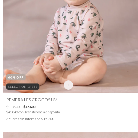
60
% OFF
+
SELECTION D'ETE
REMERA LES CROCOS UV
$113.900
$45.600
$41.040
con
Transferencia o depósito
3
cuotas sin interés de
$15.200