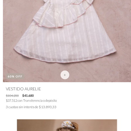
+
60
% OFF
VESTIDO AURELIE
$104.200
$41.680
$37.512
con
Transferencia o depósito
3
cuotas sin interés de
$13.893,33