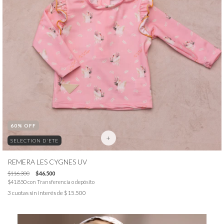
60
% OFF
+
SELECTION D'ETE
REMERA LES CYGNES UV
$116.300
$46.500
$41.850
con
Transferencia o depósito
3
cuotas sin interés de
$15.500