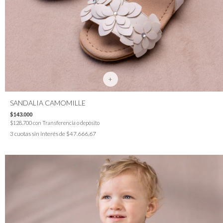
+
SANDALIA CAMOMILLE
$143.000
$128.700
con
Transferencia o depósito
3
cuotas sin interés de
$47.666,67