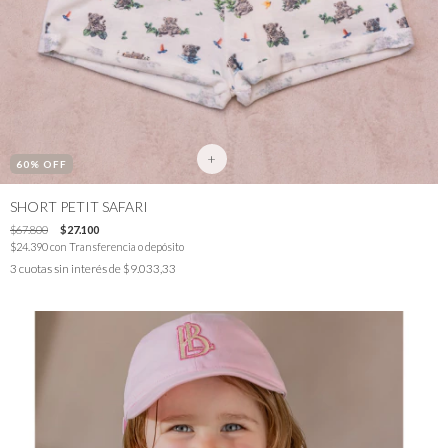
+
60
% OFF
SHORT PETIT SAFARI
$67.800
$27.100
$24.390
con
Transferencia o depósito
3
cuotas sin interés de
$9.033,33