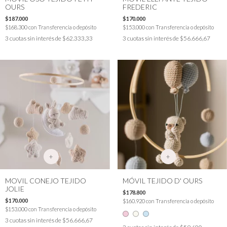
OURS
FREDERIC
$187.000
$170.000
$168.300
con
Transferencia o depósito
$153.000
con
Transferencia o depósito
3
cuotas sin interés de
$62.333,33
3
cuotas sin interés de
$56.666,67
+
+
MOVIL CONEJO TEJIDO
MÓVIL TEJIDO D' OURS
JOLIE
$178.800
$170.000
$160.920
con
Transferencia o depósito
$153.000
con
Transferencia o depósito
3
cuotas sin interés de
$56.666,67