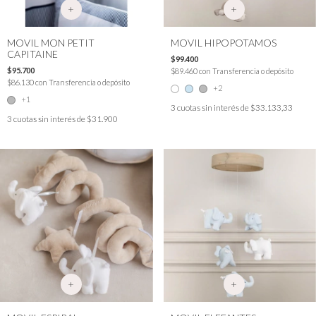
+
+
MOVIL MON PETIT
MOVIL HIPOPOTAMOS
CAPITAINE
$99.400
$95.700
$89.460
con
Transferencia o depósito
$86.130
con
Transferencia o depósito
+2
+1
3
cuotas sin interés de
$33.133,33
3
cuotas sin interés de
$31.900
+
+