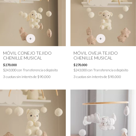
MÓVIL CONEJO TEJIDO
MÓVIL OVEJA TEJIDO
CHENILLE MUSICAL
CHENILLE MUSICAL
$270.000
$270.000
$243.000
con
Transferencia o depósito
$243.000
con
Transferencia o depósito
3
cuotas sin interés de
$90.000
3
cuotas sin interés de
$90.000