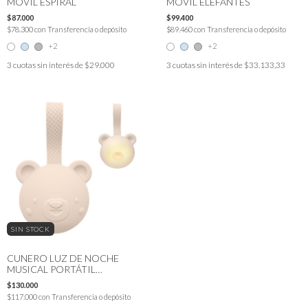
MOVIL ESPIRAL
MOVIL ELEFANTES
$87.000
$99.400
$78.300
con
Transferencia o depósito
$89.460
con
Transferencia o depósito
+2
+2
3
cuotas sin interés de
$29.000
3
cuotas sin interés de
$33.133,33
SIN STOCK
CUNERO LUZ DE NOCHE
MUSICAL PORTÁTIL
RECARGABLE TAF TOYS
$130.000
$117.000
con
Transferencia o depósito