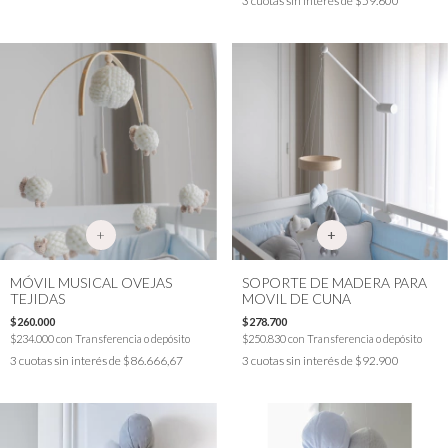
3
cuotas sin interés de
$59.600
+
MÓVIL MUSICAL OVEJAS
SOPORTE DE MADERA PARA
TEJIDAS
MOVIL DE CUNA
$260.000
$278.700
$234.000
con
Transferencia o depósito
$250.830
con
Transferencia o depósito
3
cuotas sin interés de
$86.666,67
3
cuotas sin interés de
$92.900