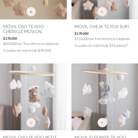
+
MÓVIL OSO TEJIDO
MOVIL OVEJA TEJIDA SURI
CHENILLE MUSICAL
$170.000
$270.000
$153.000
con
Transferencia o depósito
$243.000
con
Transferencia o depósito
3
cuotas sin interés de
$56.666,67
3
cuotas sin interés de
$90.000
+
+
MOVIL OSO TEJIDO PETIT
MOVIL ELEFANTE TEJIDO