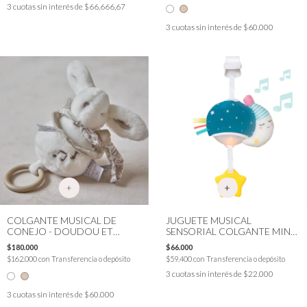
3
cuotas sin interés de
$66.666,67
3
cuotas sin interés de
$60.000
+
COLGANTE MUSICAL DE
JUGUETE MUSICAL
CONEJO - DOUDOU ET
SENSORIAL COLGANTE MINI
COMPAGNIE
LUNA LUCES TAF TOYS
$180.000
$66.000
$162.000
con
Transferencia o depósito
$59.400
con
Transferencia o depósito
3
cuotas sin interés de
$22.000
3
cuotas sin interés de
$60.000