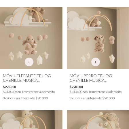
MÓVIL ELEFANTE TEJIDO
MÓVIL PERRO TEJIDO
CHENILLE MUSICAL
CHENILLE MUSICAL
$270.000
$270.000
$243.000
con
Transferencia o depósito
$243.000
con
Transferencia o depósito
3
cuotas sin interés de
$90.000
3
cuotas sin interés de
$90.000