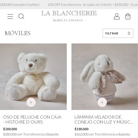
epto Muebles)
10% OFF transferencia · 6 cuotas sin interés > $450.000 · 3 cuotas sin mínim
0
MÓVILES
FILTRAR
+
+
OSO DE PELUCHE CON CAJA
LÁMPARA VELADOR DE
- HISTOIRE D´OURS
CONEJO CON LUZ Y MÚSICA
- DOUDOU ET COMPAGNIE
$200.000
$180.000
$180.000
con
Transferencia o depósito
$162.000
con
Transferencia o depósito