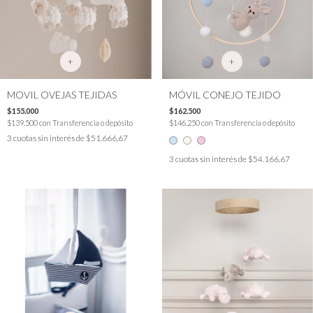
+
+
MOVIL OVEJAS TEJIDAS
MÓVIL CONEJO TEJIDO
$155.000
$162.500
$139.500
con
Transferencia o depósito
$146.250
con
Transferencia o depósito
3
cuotas sin interés de
$51.666,67
3
cuotas sin interés de
$54.166,67