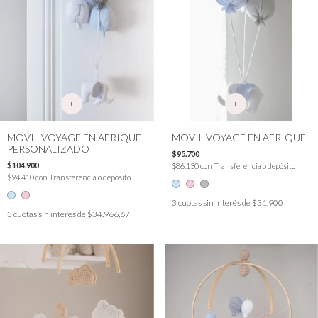
+
+
MOVIL VOYAGE EN AFRIQUE
MOVIL VOYAGE EN AFRIQUE
PERSONALIZADO
$95.700
$104.900
$86.130
con
Transferencia o depósito
$94.410
con
Transferencia o depósito
3
cuotas sin interés de
$31.900
3
cuotas sin interés de
$34.966,67