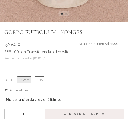
GORRO FUTBOL UV - KONGES
$99.000
3
cuotas sin interés de
$33.000
$89.100
con
Transferencia o depósito
Precio sin impuestos
$81.818,18
18-24M
2-4A
TALLE
Guía de talles
¡No te lo pierdas, es el último!