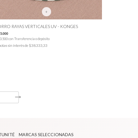
+
RRO RAYAS VERTICALES UV - KONGES
5.000
GORRO FUTB
3.500
con
Transferencia o depósito
$99.000
otas sin interés de
$38.333,33
$89.100
con
Transf
3
cuotas sin inter
TUNITÉ
MARCAS SELECCIONADAS