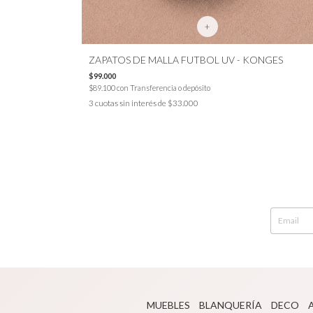
+
EL AGUA -
ZAPATOS DE MALLA FUTBOL UV - KONGES
$99.000
$89.100
con
Transferencia o depósito
3
cuotas sin interés de
$33.000
MUEBLES
BLANQUERÍA
DECO