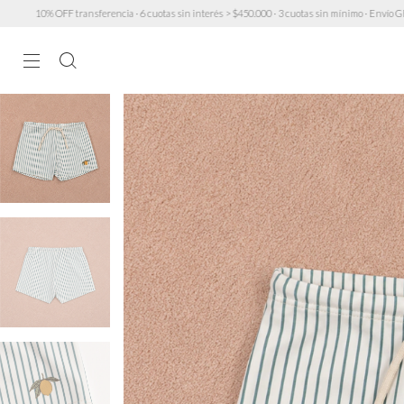
rencia · 6 cuotas sin interés > $450.000 · 3 cuotas sin mínimo · Envío GRATIS a partir de $200.