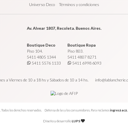
Universo Deco
Términos y condiciones
Av. Alvear 1807, Recoleta. Buenos Aires.
Boutique Deco
Boutique Ropa
Piso 104.
Piso 803.
5411 4805 1344
5411 4807 8271
5411 5576 1133
5411 6998 6093
es a Viernes de 10 a 18 hs y Sábados de 10 a 14 hs.
info@lablancherie
 Todos los derechos reservados.
Defensa de las y los consumidores. Para reclamos
ingresá acá.
Diseño y desarrollo
LUPS