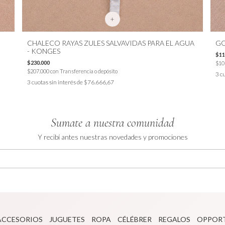
+
CHALECO RAYAS ZULES SALVAVIDAS PARA EL AGUA
GO
- KONGES
$11
$230.000
$10
$207.000
con
Transferencia o depósito
3
cu
3
cuotas sin interés de
$76.666,67
Sumate a nuestra comunidad
Y recibí antes nuestras novedades y promociones
ACCESORIOS
JUGUETES
ROPA
CÉLÉBRER
REGALOS
OPPOR