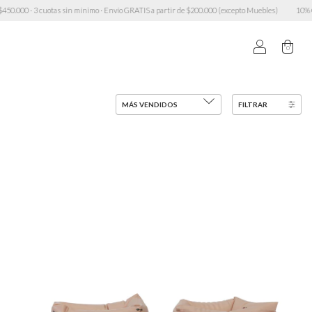
mínimo · Envío GRATIS a partir de $200.000 (excepto Muebles)
10% OFF transferencia · 6 cuo
0
FILTRAR