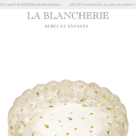
 (excepto Muebles)
10% OFF transferencia · 6 cuotas sin interés > $450.000 · 3 cuotas sin 