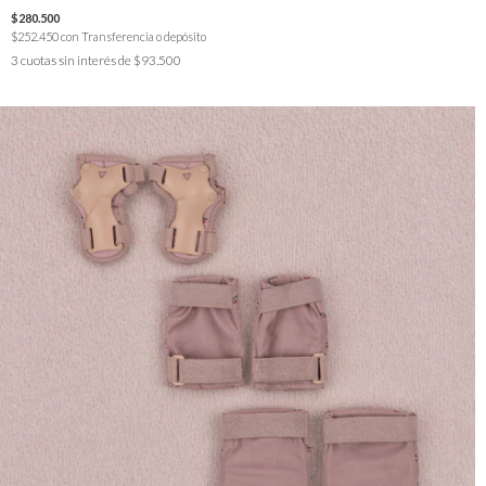
$280.500
$252.450
con
Transferencia o depósito
3
cuotas sin interés de
$93.500