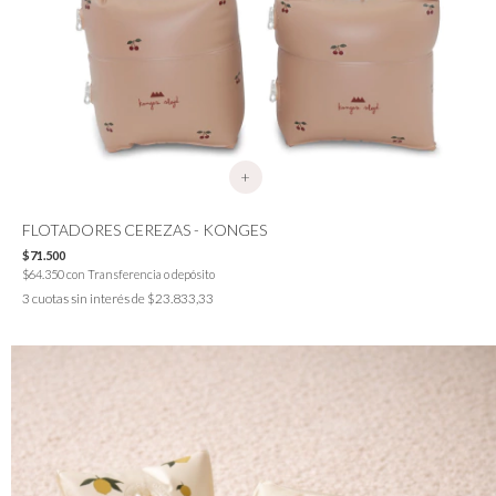
+
FLOTADORES CEREZAS - KONGES
$71.500
$64.350
con
Transferencia o depósito
3
cuotas sin interés de
$23.833,33