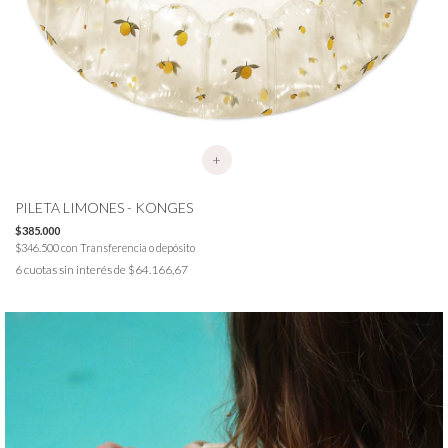
+
PILETA LIMONES - KONGES
$385.000
$346.500
con
Transferencia o depósito
6
cuotas sin interés de
$64.166,67