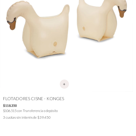
FLOTADORES CISNE - KONGES
$118.350
$106.515
con
Transferencia o depósito
3
cuotas sin interés de
$39.450