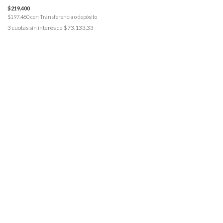
$219.400
$197.460
con
Transferencia o depósito
3
cuotas sin interés de
$73.133,33