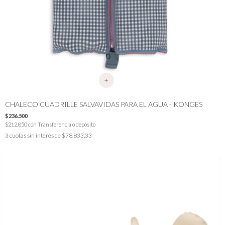
+
CHALECO CUADRILLE SALVAVIDAS PARA EL AGUA - KONGES
$236.500
$212.850
con
Transferencia o depósito
3
cuotas sin interés de
$78.833,33