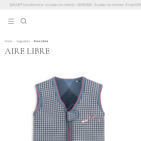
cia · 6 cuotas sin interés > $450.000 · 3 cuotas sin mínimo · Envío GRATIS a partir de $200.000
Inicio
.
Juguetes
.
Aire Libre
AIRE LIBRE