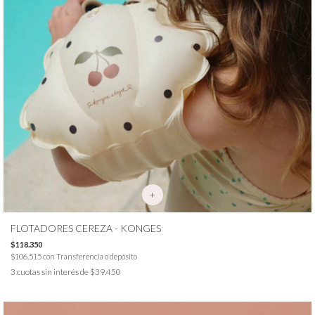
+
FLOTADORES CEREZA - KONGES
$118.350
$106.515
con
Transferencia o depósito
3
cuotas sin interés de
$39.450