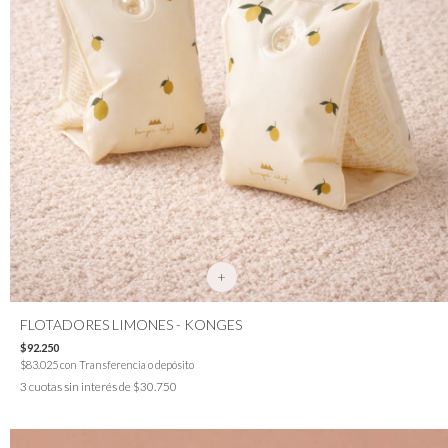
+
FLOTADORES LIMONES - KONGES
$92.250
$83.025
con
Transferencia o depósito
3
cuotas sin interés de
$30.750