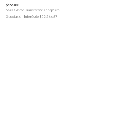
$156.800
$141.120
con
Transferencia o depósito
3
cuotas sin interés de
$52.266,67