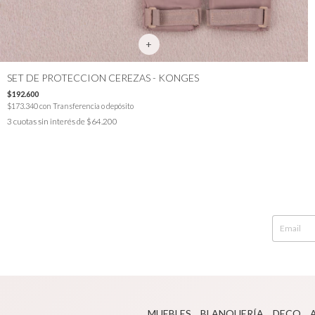
SET DE PROTECCION CEREZAS - KONGES
$192.600
$173.340
con
Transferencia o depósito
3
cuotas sin interés de
$64.200
MUEBLES
BLANQUERÍA
DECO