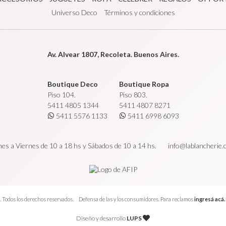
Universo Deco
Términos y condiciones
Av. Alvear 1807, Recoleta. Buenos Aires.
Boutique Deco
Boutique Ropa
Piso 104.
Piso 803.
5411 4805 1344
5411 4807 8271
5411 5576 1133
5411 6998 6093
es a Viernes de 10 a 18 hs y Sábados de 10 a 14 hs.
info@lablancherie
 Todos los derechos reservados.
Defensa de las y los consumidores. Para reclamos
ingresá acá.
Diseño y desarrollo
LUPS