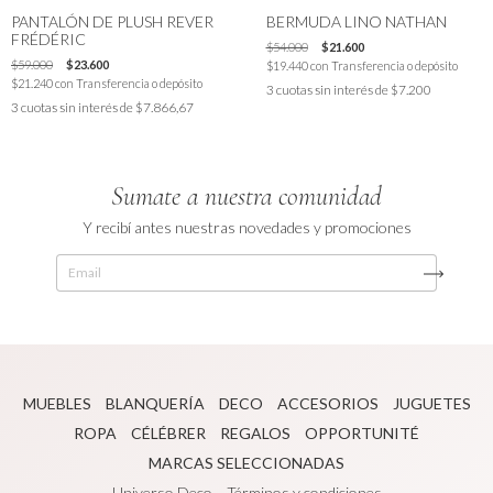
PANTALÓN DE PLUSH REVER
BERMUDA LINO NATHAN
FRÉDÉRIC
$54.000
$21.600
$59.000
$23.600
$19.440
con
Transferencia o depósito
$21.240
con
Transferencia o depósito
3
cuotas sin interés de
$7.200
3
cuotas sin interés de
$7.866,67
Sumate a nuestra comunidad
Y recibí antes nuestras novedades y promociones
MUEBLES
BLANQUERÍA
DECO
ACCESORIOS
JUGUETES
ROPA
CÉLÉBRER
REGALOS
OPPORTUNITÉ
MARCAS SELECCIONADAS
Universo Deco
Términos y condiciones