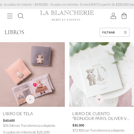
 cuotas sin interés > $450.000 · 3 cuotas sin mínimo · Envío GRATIS a partir de $200.000 (excep
0
LIBROS
FILTRAR
+
LIBRO DE TELA
LIBRO DE CUENTO
"BONJOUR PARIS. OLIVER VA
$60.600
DE PICNIC CON AMIGOS"
$81.000
$54.540
con
Transferencia o depósito
$72.900
con
Transferencia o depósito
3
cuotas sin interés de
$20.200