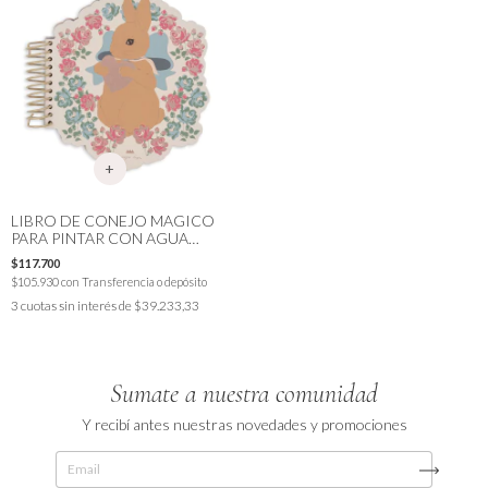
LIBRO DE CONEJO MAGICO
PARA PINTAR CON AGUA
KONGES
$117.700
$105.930
con
Transferencia o depósito
3
cuotas sin interés de
$39.233,33
Sumate a nuestra comunidad
Y recibí antes nuestras novedades y promociones