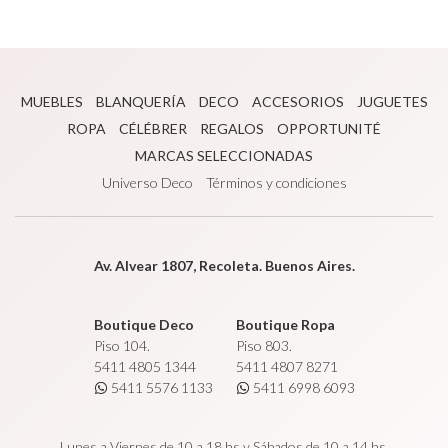
MUEBLES
BLANQUERÍA
DECO
ACCESORIOS
JUGUETES
ROPA
CÉLÉBRER
REGALOS
OPPORTUNITÉ
MARCAS SELECCIONADAS
Universo Deco
Términos y condiciones
Av. Alvear 1807, Recoleta. Buenos Aires.
Boutique Deco
Boutique Ropa
Piso 104.
Piso 803.
5411 4805 1344
5411 4807 8271
5411 5576 1133
5411 6998 6093
Lunes a Viernes de 10 a 18 hs y Sábados de 10 a 14 hs.