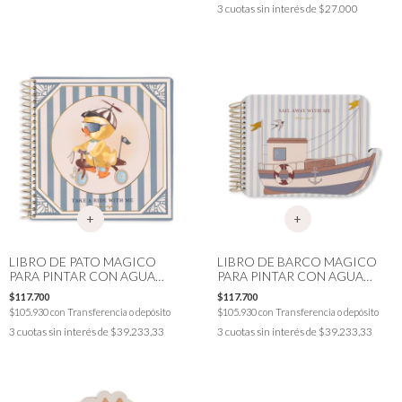
3
cuotas sin interés de
$27.000
LIBRO DE PATO MAGICO
LIBRO DE BARCO MAGICO
PARA PINTAR CON AGUA
PARA PINTAR CON AGUA
KONGES
KONGES
$117.700
$117.700
$105.930
con
Transferencia o depósito
$105.930
con
Transferencia o depósito
3
cuotas sin interés de
$39.233,33
3
cuotas sin interés de
$39.233,33