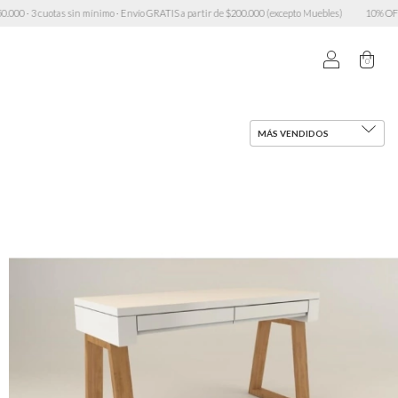
tas sin mínimo · Envío GRATIS a partir de $200.000 (excepto Muebles)
10% OFF transferencia
0