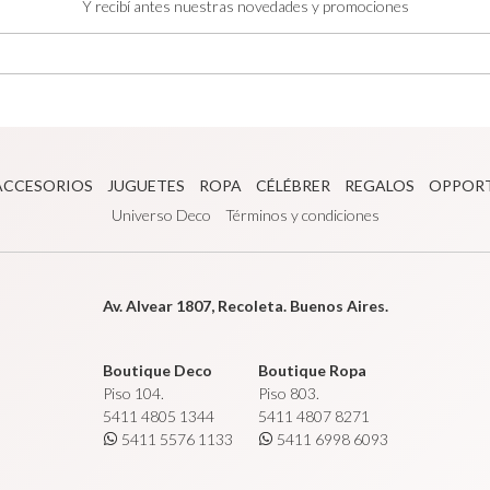
Y recibí antes nuestras novedades y promociones
ACCESORIOS
JUGUETES
ROPA
CÉLÉBRER
REGALOS
OPPOR
Universo Deco
Términos y condiciones
Av. Alvear 1807, Recoleta. Buenos Aires.
Boutique Deco
Boutique Ropa
Piso 104.
Piso 803.
5411 4805 1344
5411 4807 8271
5411 5576 1133
5411 6998 6093