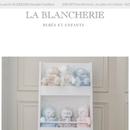
 $200.000 (excepto Muebles)
10% OFF transferencia · 6 cuotas sin interés > $450.000 · 3 cuo