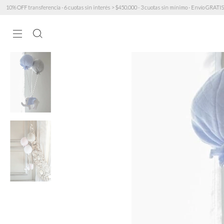
sferencia · 6 cuotas sin interés > $450.000 · 3 cuotas sin mínimo · Envío GRATIS a partir de $