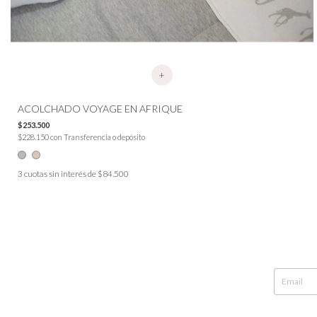
+
ACOLCHADO VOYAGE EN AFRIQUE
$253.500
$228.150
con
Transferencia o depósito
3
cuotas sin interés de
$84.500