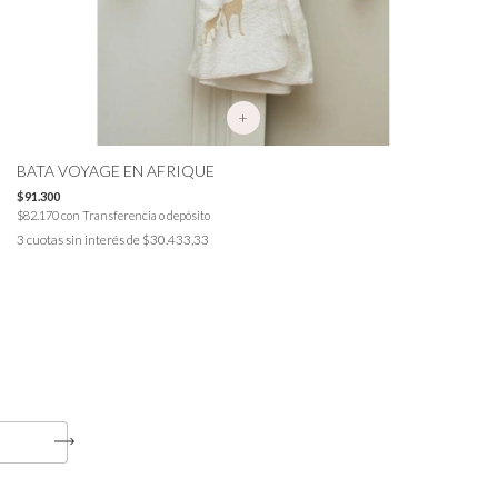
+
BATA VOYAGE EN AFRIQUE
$91.300
$82.170
con
Transferencia o depósito
3
cuotas sin interés de
$30.433,33