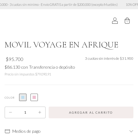
as sin mínimo · Envío GRATIS a partir de $200.000 (excepto Muebles)
10% OFF transferencia ·
0
MOVIL VOYAGE EN AFRIQUE
$95.700
3
cuotas sin interés de
$31.900
$86.130
con
Transferencia o depósito
Precio sin impuestos
$79.090,91
COLOR
Medios de pago