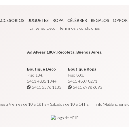
ACCESORIOS
JUGUETES
ROPA
CÉLÉBRER
REGALOS
OPPOR
Universo Deco
Términos y condiciones
Av. Alvear 1807, Recoleta. Buenos Aires.
Boutique Deco
Boutique Ropa
Piso 104.
Piso 803.
5411 4805 1344
5411 4807 8271
5411 5576 1133
5411 6998 6093
es a Viernes de 10 a 18 hs y Sábados de 10 a 14 hs.
info@lablancherie