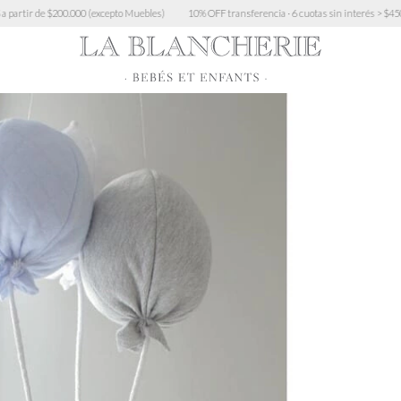
200.000 (excepto Muebles)
10% OFF transferencia · 6 cuotas sin interés > $450.000 · 3 cuot