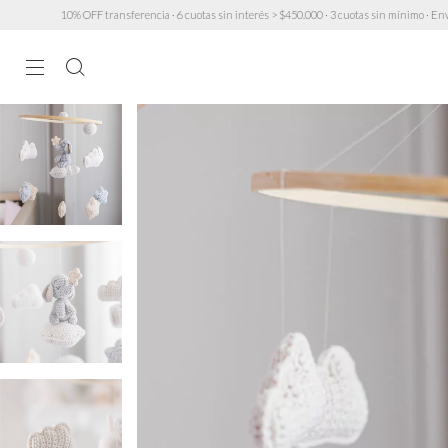
10% OFF transferencia · 6 cuotas sin interés > $450.000 · 3 cuotas sin mínimo · Envío GRATIS a