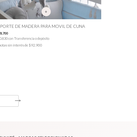
PORTE DE MADERA PARA MOVIL DE CUNA
8.700
MÓVIL MUSIC
0.830
con
Transferencia o depósito
$260.000
otas sin interés de
$92.900
$234.000
con
Trans
3
cuotas sin inter