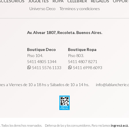
ACCESORIOS
JUGUETES
ROPA
CÉLÉBRER
REGALOS
OPPOR
Universo Deco
Términos y condiciones
Av. Alvear 1807, Recoleta. Buenos Aires.
Boutique Deco
Boutique Ropa
Piso 104.
Piso 803.
5411 4805 1344
5411 4807 8271
5411 5576 1133
5411 6998 6093
es a Viernes de 10 a 18 hs y Sábados de 10 a 14 hs.
info@lablancherie
 Todos los derechos reservados.
Defensa de las y los consumidores. Para reclamos
ingresá acá.