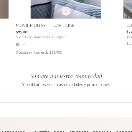
+
MOVIL MON PETIT CAPITAINE
SO
$95.700
$27
$86.130
con
Transferencia o depósito
$25
3
cu
+1
3
cuotas sin interés de
$31.900
Sumate a nuestra comunidad
Y recibí antes nuestras novedades y promociones