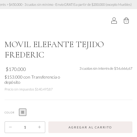
000 · 3 cuotas sin mínimo · Envío GRATIS a partir de $200.000 (excepto Muebles)
10% OFF tr
0
MOVIL ELEFANTE TEJIDO
FREDERIC
$170.000
3
cuotas sin interés de
$56.666,67
$153.000
con
Transferencia o
depósito
Precio sin impuestos
$140.495,87
COLOR