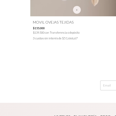
+
MOVIL OVEJAS TEJIDAS
$155.000
$139.500
con
Transferencia o depósito
3
cuotas sin interés de
$51.666,67