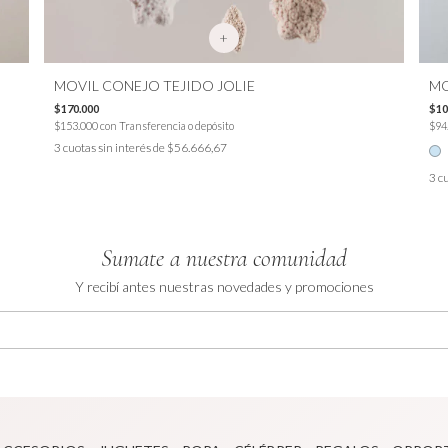
+
MOVIL CONEJO TEJIDO JOLIE
MO
$170.000
$10
$153.000
con
Transferencia o depósito
$94
3
cuotas sin interés de
$56.666,67
3
cu
Sumate a nuestra comunidad
Y recibí antes nuestras novedades y promociones