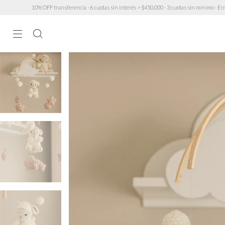
10% OFF transferencia · 6 cuotas sin interés > $450.000 · 3 cuotas sin mínimo · Envío GRATIS a 