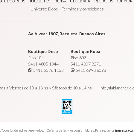
ACCESORIOS
JUGUETES
ROPA
CÉLÉBRER
REGALOS
OPPOR
Universo Deco
Términos y condiciones
Av. Alvear 1807, Recoleta. Buenos Aires.
Boutique Deco
Boutique Ropa
Piso 104.
Piso 803.
5411 4805 1344
5411 4807 8271
5411 5576 1133
5411 6998 6093
es a Viernes de 10 a 18 hs y Sábados de 10 a 14 hs.
info@lablancherie
 Todos los derechos reservados.
Defensa de las y los consumidores. Para reclamos
ingresá acá.