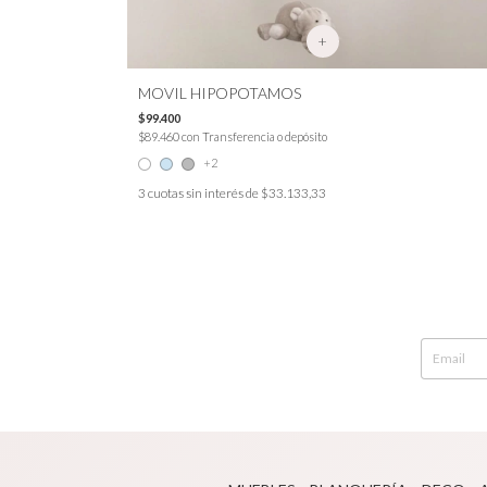
+
MOVIL HIPOPOTAMOS
$99.400
$89.460
con
Transferencia o depósito
+2
3
cuotas sin interés de
$33.133,33