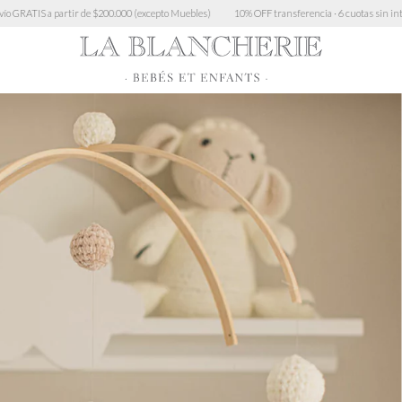
partir de $200.000 (excepto Muebles)
10% OFF transferencia · 6 cuotas sin interés > $450.0