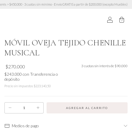
00 · 3 cuotas sin mínimo · Envío GRATIS a partir de $200.000 (excepto Muebles)
10% OFF tra
0
MÓVIL OVEJA TEJIDO CHENILLE
MUSICAL
$270.000
3
cuotas sin interés de
$90.000
$243.000
con
Transferencia o
depósito
Precio sin impuestos
$223.140,50
Medios de pago