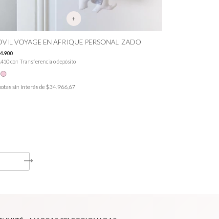
+
VIL VOYAGE EN AFRIQUE PERSONALIZADO
4.900
MÓVIL TEJID
.410
con
Transferencia o depósito
$178.800
$160.920
con
Trans
otas sin interés de
$34.966,67
3
cuotas sin inter