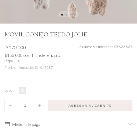
MOVIL CONEJO TEJIDO JOLIE
$170.000
3
cuotas sin interés de
$56.666,67
$153.000
con
Transferencia o
depósito
Precio sin impuestos
$140.495,87
COLOR
Medios de pago