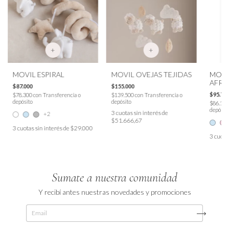
+
+
MOVIL ESPIRAL
MOVIL OVEJAS TEJIDAS
MOVI
AFRI
$87.000
$155.000
$95.70
$78.300
con
Transferencia o
$139.500
con
Transferencia o
depósito
depósito
$86.13
depósit
3
cuotas sin interés de
+2
$51.666,67
3
cuotas sin interés de
$29.000
3
cuota
Sumate a nuestra comunidad
Y recibí antes nuestras novedades y promociones