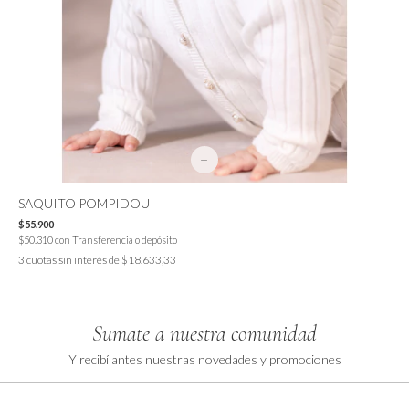
+
SAQUITO POMPIDOU
$55.900
$50.310
con
Transferencia o depósito
3
cuotas sin interés de
$18.633,33
Sumate a nuestra comunidad
Y recibí antes nuestras novedades y promociones