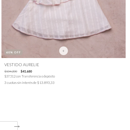
+
60
% OFF
VESTIDO AURELIE
$104.200
$41.680
$37.512
con
Transferencia o depósito
3
cuotas sin interés de
$13.893,33