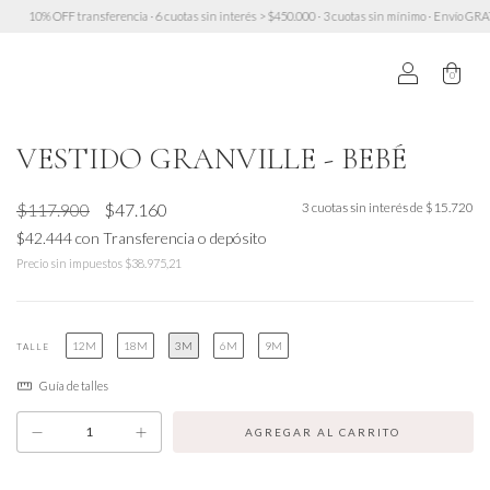
cia · 6 cuotas sin interés > $450.000 · 3 cuotas sin mínimo · Envío GRATIS a partir de $200.000
0
VESTIDO GRANVILLE - BEBÉ
$117.900
$47.160
3
cuotas sin interés de
$15.720
$42.444
con
Transferencia o depósito
Precio sin impuestos
$38.975,21
12M
18M
3M
6M
9M
TALLE
Guía de talles