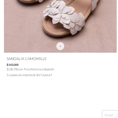
+
SANDALIA CAMOMILLE
$143.000
$128.700
con
Transferencia o depósito
3
cuotas sin interés de
$47.666,67