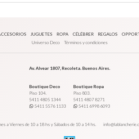
ACCESORIOS
JUGUETES
ROPA
CÉLÉBRER
REGALOS
OPPOR
Universo Deco
Términos y condiciones
Av. Alvear 1807, Recoleta. Buenos Aires.
Boutique Deco
Boutique Ropa
Piso 104.
Piso 803.
5411 4805 1344
5411 4807 8271
5411 5576 1133
5411 6998 6093
es a Viernes de 10 a 18 hs y Sábados de 10 a 14 hs.
info@lablancherie