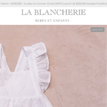
cuotas sin mínimo · Envío GRATIS a partir de $200.000 (excepto Muebles)
10% OFF transferen
60
% OFF