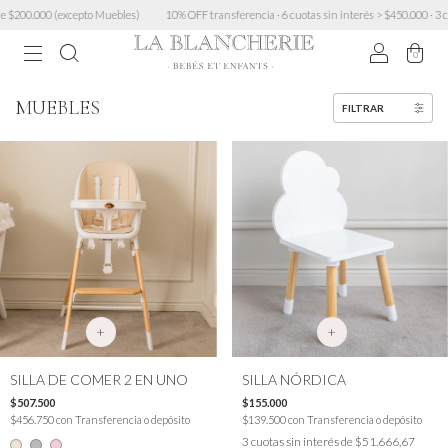
les)
10% OFF transferencia · 6 cuotas sin interés > $450.000 · 3 cuotas sin mínimo · Envío 
0
MUEBLES
FILTRAR
+
+
SILLA DE COMER 2 EN UNO
SILLA NÓRDICA
$507.500
$155.000
$456.750
con
Transferencia o depósito
$139.500
con
Transferencia o depósito
3
cuotas sin interés de
$51.666,67