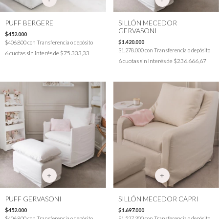
PUFF BERGERE
SILLÓN MECEDOR
GERVASONI
$452.000
$1.420.000
$406.800
con
Transferencia o depósito
$1.278.000
con
Transferencia o depósito
6
cuotas sin interés de
$75.333,33
6
cuotas sin interés de
$236.666,67
PUFF GERVASONI
SILLÓN MECEDOR CAPRI
$452.000
$1.697.000
$406.800
con
Transferencia o depósito
$1.527.300
con
Transferencia o depósito