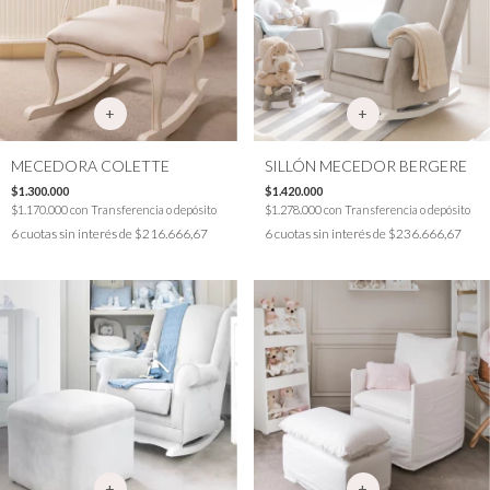
MECEDORA COLETTE
SILLÓN MECEDOR BERGERE
$1.300.000
$1.420.000
$1.170.000
con
Transferencia o depósito
$1.278.000
con
Transferencia o depósito
6
cuotas sin interés de
$216.666,67
6
cuotas sin interés de
$236.666,67