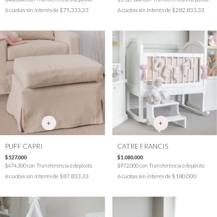
6
cuotas sin interés de
$75.333,33
6
cuotas sin interés de
$282.833,33
PUFF CAPRI
CATRE FRANCIS
$527.000
$1.080.000
$474.300
con
Transferencia o depósito
$972.000
con
Transferencia o depósito
6
cuotas sin interés de
$87.833,33
6
cuotas sin interés de
$180.000