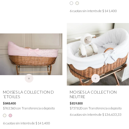
6
cuotas sin interés de
$141.400
+
+
MOISES LA COLLECTION D
MOISES LA COLLECTION
´ETOILES
NEUTRE
$848.400
$819.800
$763.560
con
Transferencia o depósito
$737.820
con
Transferencia o depósito
6
cuotas sin interés de
$136.633,33
6
cuotas sin interés de
$141.400