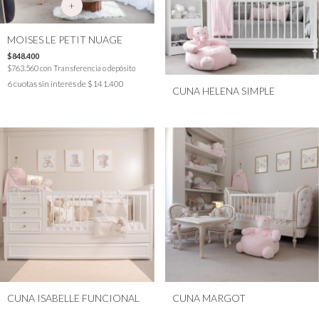
+
MOISES LE PETIT NUAGE
$848.400
$763.560
con
Transferencia o depósito
6
cuotas sin interés de
$141.400
CUNA HELENA SIMPLE
CUNA ISABELLE FUNCIONAL
CUNA MARGOT