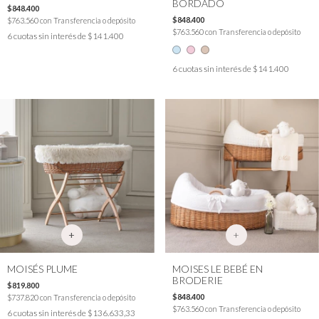
BORDADO
$848.400
$848.400
$763.560
con
Transferencia o depósito
$763.560
con
Transferencia o depósito
6
cuotas sin interés de
$141.400
6
cuotas sin interés de
$141.400
+
MOISÉS PLUME
MOISES LE BEBÉ EN
BRODERIE
$819.800
$848.400
$737.820
con
Transferencia o depósito
$763.560
con
Transferencia o depósito
6
cuotas sin interés de
$136.633,33