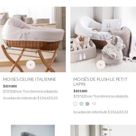
+
+
MOISES CELINE ITALIENNE
MOISÉS DE PLUSH LE PETIT
LAPIN
$819.800
$819.800
$737.820
con
Transferencia o depósito
$737.820
con
Transferencia o depósito
6
cuotas sin interés de
$136.633,33
+2
6
cuotas sin interés de
$136.633,33