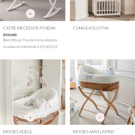
CATRE MECEDOR ATHENA
CUNA EVOLUTIVA
$935.000
$841.500
con
Transferencia o depósito
6
cuotas sin interés de
$155.833,33
+
MOISES ADELE
MOISES AMIS LAPINS