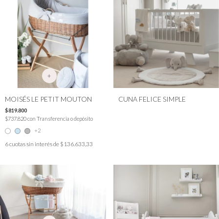
+
MOISÉS LE PETIT MOUTON
CUNA FELICE SIMPLE
$819.800
$737.820
con
Transferencia o depósito
+2
6
cuotas sin interés de
$136.633,33