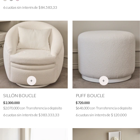
6
cuotas sin interés de
$84.583,33
SILLÓN BOUCLE
PUFF BOUCLE
$2.300.000
$720.000
$2.070.000
con
Transferencia o depósito
$648.000
con
Transferencia o depósito
6
cuotas sin interés de
$383.333,33
6
cuotas sin interés de
$120.000