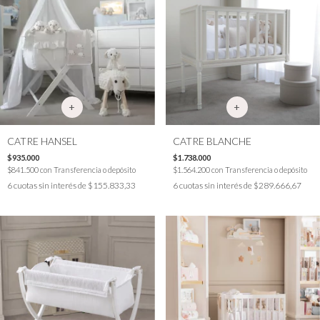
CATRE HANSEL
CATRE BLANCHE
$935.000
$1.738.000
$841.500
con
Transferencia o depósito
$1.564.200
con
Transferencia o depósito
6
cuotas sin interés de
$155.833,33
6
cuotas sin interés de
$289.666,67