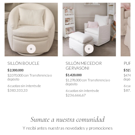
SILLÓN BOUCLE
SILLÓN MECEDOR
PUFF
GERVASONI
$2.300.000
$527.0
$1.420.000
$2.070.000
con
Transferencia o
$474.3
depósito
depósit
$1.278.000
con
Transferencia o
depósito
6
cuotas sin interés de
6
cuotas
$383.333,33
$87.83
6
cuotas sin interés de
$236.666,67
Sumate a nuestra comunidad
Y recibí antes nuestras novedades y promociones