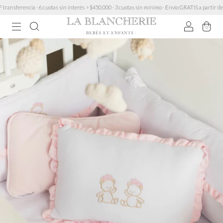
ferencia · 6 cuotas sin interés > $450.000 · 3 cuotas sin mínimo · Envío GRATIS a partir de $2
0