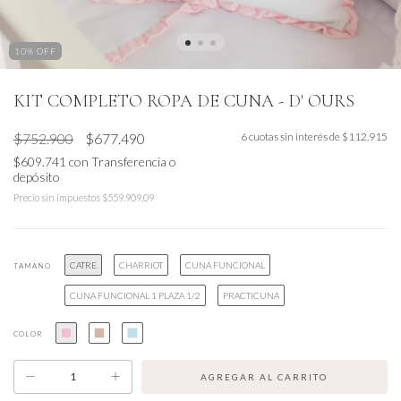
10
% OFF
KIT COMPLETO ROPA DE CUNA - D' OURS
$752.900
$677.490
6
cuotas sin interés de
$112.915
$609.741
con
Transferencia o
depósito
Precio sin impuestos
$559.909,09
CATRE
CHARRIOT
CUNA FUNCIONAL
TAMAÑO
CUNA FUNCIONAL 1 PLAZA 1/2
PRACTICUNA
COLOR