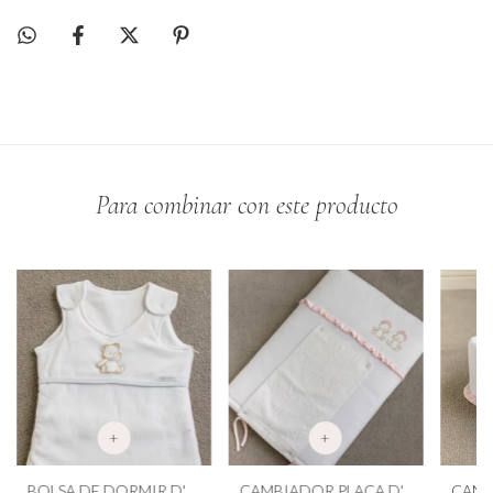
Para combinar con este producto
+
+
BOLSA DE DORMIR D'
CAMBIADOR PLACA D'
CANA