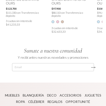
OURS
OURS
OURS
$123.700
$97.900
$104.9
$111.330
con
Transferencia o
$88.110
con
Transferencia o
$94.41
depósito
depósito
depósit
3
cuotas sin interés de
$41.233,33
3
cuotas sin interés de
3
cuotas
$32.633,33
$34.96
Sumate a nuestra comunidad
Y recibí antes nuestras novedades y promociones
MUEBLES
BLANQUERÍA
DECO
ACCESORIOS
JUGUETES
ROPA
CÉLÉBRER
REGALOS
OPPORTUNITÉ