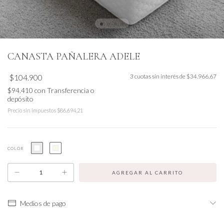
CANASTA PAÑALERA ADELE
$104.900
3
cuotas sin interés de
$34.966,67
$94.410
con
Transferencia o
depósito
Precio sin impuestos
$86.694,21
COLOR
Medios de pago