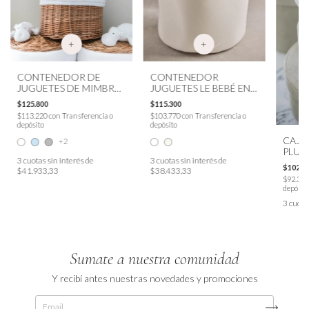
+
+
CONTENEDOR DE
CONTENEDOR
JUGUETES DE MIMBRE
JUGUETES LE BEBÉ EN
PERSONALIZADO
BRODERIE
$125.800
$115.300
$113.220
con
Transferencia o
$103.770
con
Transferencia o
depósito
depósito
CAJA
+2
PLUSH
3
cuotas sin interés de
3
cuotas sin interés de
$102.6
$41.933,33
$38.433,33
$92.34
depósit
3
cuota
Sumate a nuestra comunidad
Y recibí antes nuestras novedades y promociones