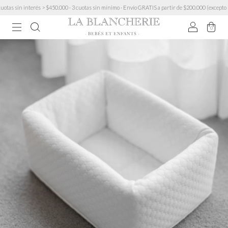
s sin interés > $450.000 · 3 cuotas sin mínimo · Envío GRATIS a partir de $200.000 (excepto Mue
0