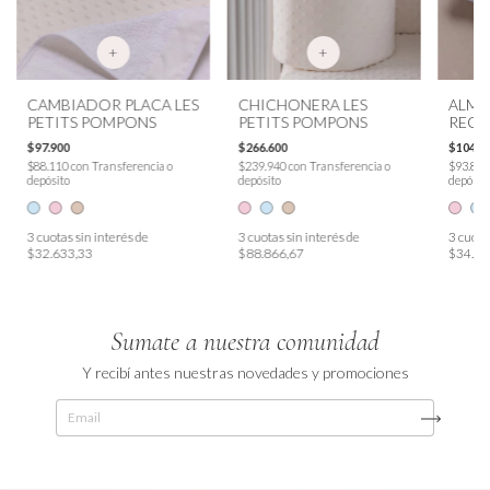
+
+
CAMBIADOR PLACA LES
CHICHONERA LES
ALM
PETITS POMPONS
PETITS POMPONS
RECT
PETI
$97.900
$266.600
$104.3
$88.110
con
Transferencia o
$239.940
con
Transferencia o
$93.87
depósito
depósito
depósit
3
cuotas sin interés de
3
cuotas sin interés de
3
cuotas
$32.633,33
$88.866,67
$34.76
Sumate a nuestra comunidad
Y recibí antes nuestras novedades y promociones