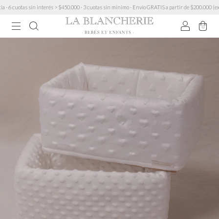
uotas sin interés > $450.000 · 3 cuotas sin mínimo · Envío GRATIS a partir de $200.000 (except
0