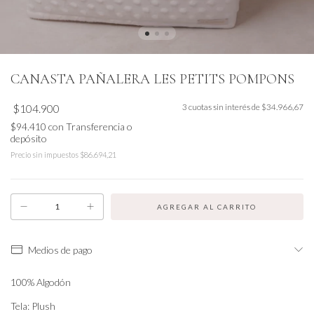
CANASTA PAÑALERA LES PETITS POMPONS
$104.900
3
cuotas sin interés de
$34.966,67
$94.410
con
Transferencia o
depósito
Precio sin impuestos
$86.694,21
Medios de pago
100% Algodón
Tela: Plush