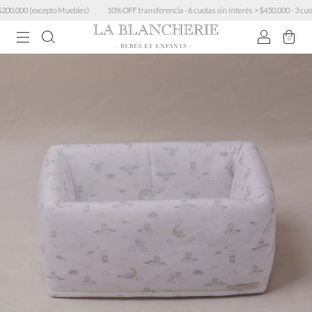
0.000 (excepto Muebles)
10% OFF transferencia · 6 cuotas sin interés > $450.000 · 3 cuotas
0