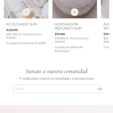
+
ACOLCHADO SURI
ALMOHADON
ALM
REDONDO SURI
RECT
$230.400
$85.400
$94.80
$207.360
con
Transferencia o
depósito
$76.860
con
Transferencia o
$85.32
depósito
depósit
3
cuotas sin interés de
$76.800
3
cuotas sin interés de
3
cuota
$28.466,67
Sumate a nuestra comunidad
Y recibí antes nuestras novedades y promociones