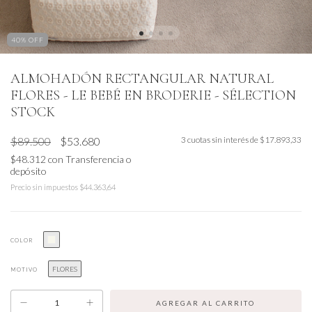
40
% OFF
ALMOHADÓN RECTANGULAR NATURAL
FLORES - LE BEBÉ EN BRODERIE - SÉLECTION
STOCK
$89.500
$53.680
3
cuotas sin interés de
$17.893,33
$48.312
con
Transferencia o
depósito
Precio sin impuestos
$44.363,64
COLOR
FLORES
MOTIVO