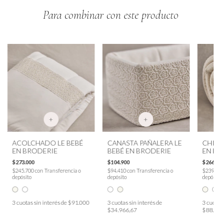
Para combinar con este producto
+
+
ACOLCHADO LE BEBÉ
CANASTA PAÑALERA LE
CHIC
EN BRODERIE
BEBÉ EN BRODERIE
EN B
$273.000
$104.900
$266.6
$245.700
con
Transferencia o
$94.410
con
Transferencia o
$239.9
depósito
depósito
depósit
3
cuotas sin interés de
$91.000
3
cuotas sin interés de
3
cuotas
$34.966,67
$88.86