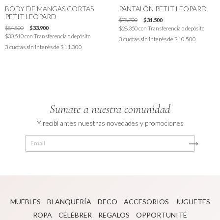
BODY DE MANGAS CORTAS
PANTALÓN PETIT LEOPARD
PETIT LEOPARD
$78.700
$31.500
$84.800
$33.900
$28.350
con
Transferencia o depósito
$30.510
con
Transferencia o depósito
3
cuotas sin interés de
$10.500
3
cuotas sin interés de
$11.300
Sumate a nuestra comunidad
Y recibí antes nuestras novedades y promociones
MUEBLES
BLANQUERÍA
DECO
ACCESORIOS
JUGUETES
ROPA
CÉLÉBRER
REGALOS
OPPORTUNITÉ