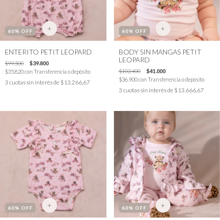
+
+
60
% OFF
60
% OFF
ENTERITO PETIT LEOPARD
BODY SIN MANGAS PETIT
LEOPARD
$99.500
$39.800
$102.400
$41.000
$35.820
con
Transferencia o depósito
$36.900
con
Transferencia o depósito
3
cuotas sin interés de
$13.266,67
3
cuotas sin interés de
$13.666,67
+
+
60
% OFF
60
% OFF