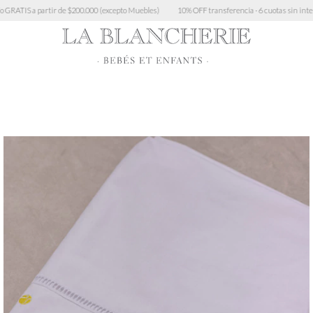
ir de $200.000 (excepto Muebles)
10% OFF transferencia · 6 cuotas sin interés > $450.000 · 