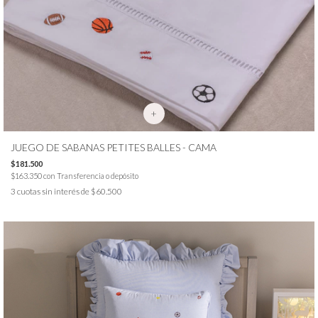
+
JUEGO DE SABANAS PETITES BALLES - CAMA
$181.500
$163.350
con
Transferencia o depósito
3
cuotas sin interés de
$60.500