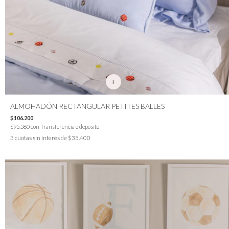
ALMOHADÓN RECTANGULAR PETITES BALLES
$106.200
$95.580
con
Transferencia o depósito
3
cuotas sin interés de
$35.400