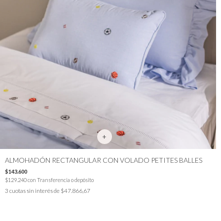
ALMOHADÓN RECTANGULAR CON VOLADO PETITES BALLES
$143.600
$129.240
con
Transferencia o depósito
3
cuotas sin interés de
$47.866,67