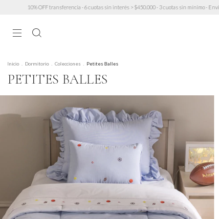
FF transferencia · 6 cuotas sin interés > $450.000 · 3 cuotas sin mínimo · Envío GRATIS a part
Inicio
.
Dormitorio
.
Colecciones
.
Petites Balles
PETITES BALLES