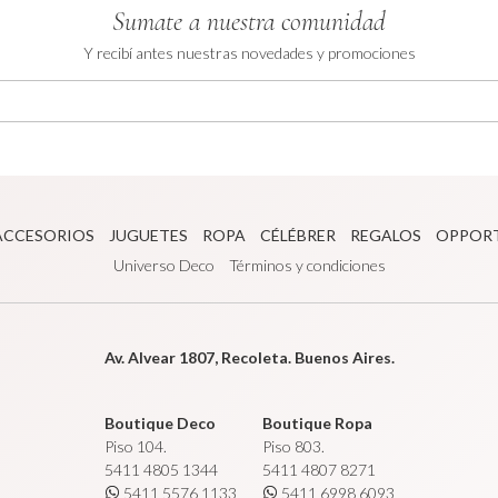
Sumate a nuestra comunidad
Y recibí antes nuestras novedades y promociones
ACCESORIOS
JUGUETES
ROPA
CÉLÉBRER
REGALOS
OPPOR
Universo Deco
Términos y condiciones
Av. Alvear 1807, Recoleta. Buenos Aires.
Boutique Deco
Boutique Ropa
Piso 104.
Piso 803.
5411 4805 1344
5411 4807 8271
5411 5576 1133
5411 6998 6093