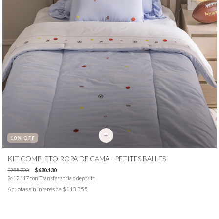
+
10
% OFF
KIT COMPLETO ROPA DE CAMA - PETITES BALLES
$755.700
$680.130
$612.117
con
Transferencia o depósito
6
cuotas sin interés de
$113.355