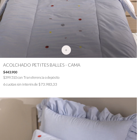
+
ACOLCHADO PETITES BALLES - CAMA
$443.900
$399.510
con
Transferencia o depósito
6
cuotas sin interés de
$73.983,33