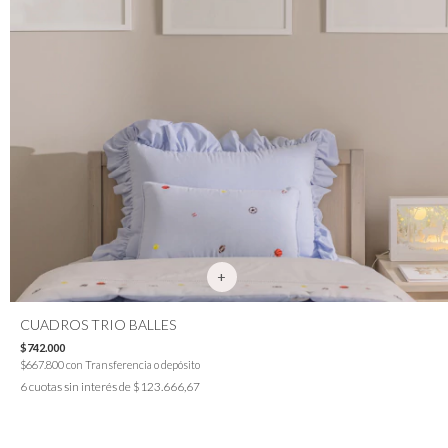
CUADROS TRIO BALLES
$742.000
$667.800
con
Transferencia o depósito
6
cuotas sin interés de
$123.666,67