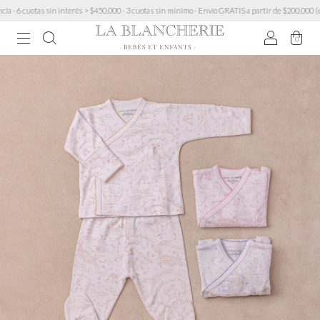
cuotas sin interés > $450.000 · 3 cuotas sin mínimo · Envío GRATIS a partir de $200.000 (excep
0