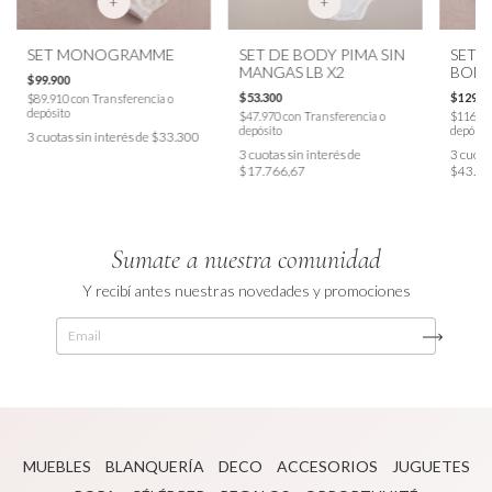
+
+
SET MONOGRAMME
SET DE BODY PIMA SIN
SET 
MANGAS LB X2
BOM
$99.900
TEJI
$53.300
$129.5
$89.910
con
Transferencia o
depósito
$47.970
con
Transferencia o
$116.5
depósito
depósit
3
cuotas sin interés de
$33.300
3
cuotas sin interés de
3
cuotas
$17.766,67
$43.16
Sumate a nuestra comunidad
Y recibí antes nuestras novedades y promociones
MUEBLES
BLANQUERÍA
DECO
ACCESORIOS
JUGUETES