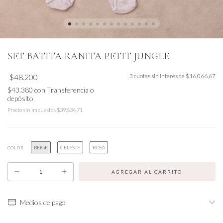
SET BATITA RANITA PETIT JUNGLE
$48.200
3
cuotas sin interés de
$16.066,67
$43.380
con
Transferencia o
depósito
Precio sin impuestos
$39.834,71
BEIGE
CELESTE
ROSA
COLOR
Medios de pago