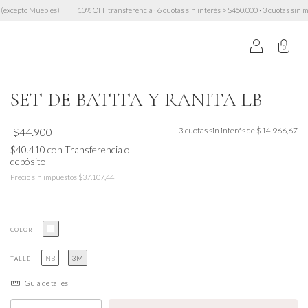
ebles)
10% OFF transferencia · 6 cuotas sin interés > $450.000 · 3 cuotas sin mínimo · Env
0
SET DE BATITA Y RANITA LB
$44.900
3
cuotas sin interés de
$14.966,67
$40.410
con
Transferencia o
depósito
Precio sin impuestos
$37.107,44
COLOR
NB
3M
TALLE
Guía de talles