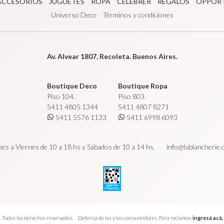
ACCESORIOS
JUGUETES
ROPA
CÉLÉBRER
REGALOS
OPPOR
Universo Deco
Términos y condiciones
Av. Alvear 1807, Recoleta. Buenos Aires.
Boutique Deco
Boutique Ropa
Piso 104.
Piso 803.
5411 4805 1344
5411 4807 8271
5411 5576 1133
5411 6998 6093
es a Viernes de 10 a 18 hs y Sábados de 10 a 14 hs.
info@lablancherie
 Todos los derechos reservados.
Defensa de las y los consumidores. Para reclamos
ingresá acá.