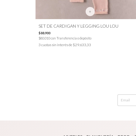
+
SET DE CARDIGAN Y LEGGING LOU LOU
$88.900
$80.010
con
Transferencia o depósito
3
cuotas sin interés de
$29.633,33