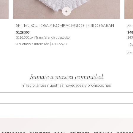
+
SET MUSCULOSA Y BOMBACHUDO TEJIDO SARAH
SE
$129.500
$48
$116.550
con
Transferencia o depósito
$43
3
cuotas sin interés de
$43.166,67
3 
3
cu
Sumate a nuestra comunidad
Y recibí antes nuestras novedades y promociones