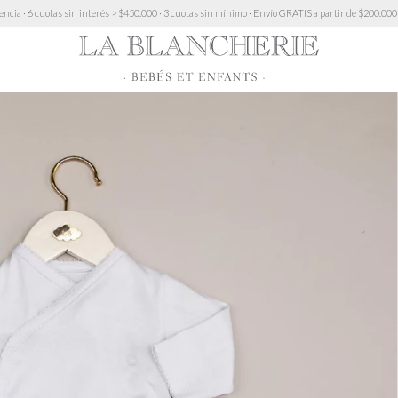
s sin interés > $450.000 · 3 cuotas sin mínimo · Envío GRATIS a partir de $200.000 (excepto Mu