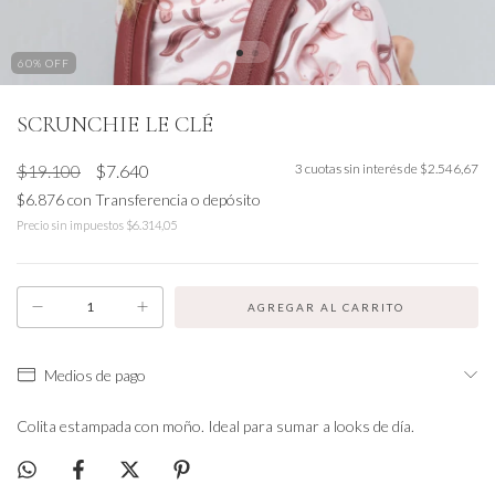
60
% OFF
SCRUNCHIE LE CLÉ
$19.100
$7.640
3
cuotas sin interés de
$2.546,67
$6.876
con
Transferencia o depósito
Precio sin impuestos
$6.314,05
Medios de pago
Colita estampada con moño. Ideal para sumar a looks de día.