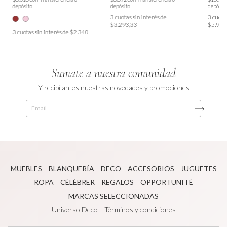
depósito
depósito
depósit
3
cuotas sin interés de
3
cuotas
$3.293,33
$5.966
3
cuotas sin interés de
$2.340
Sumate a nuestra comunidad
Y recibí antes nuestras novedades y promociones
MUEBLES
BLANQUERÍA
DECO
ACCESORIOS
JUGUETES
ROPA
CÉLÉBRER
REGALOS
OPPORTUNITÉ
MARCAS SELECCIONADAS
Universo Deco
Términos y condiciones