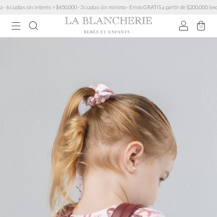
cuotas sin interés > $450.000 · 3 cuotas sin mínimo · Envío GRATIS a partir de $200.000 (excep
0