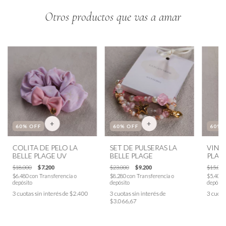
Otros productos que vas a amar
60
% OFF
60
% OFF
60
% 
COLITA DE PELO LA
SET DE PULSERAS LA
VINCH
BELLE PLAGE UV
BELLE PLAGE
PLAG
$18.000
$7.200
$23.000
$9.200
$15.000
$6.480
con
Transferencia o
$8.280
con
Transferencia o
$5.400
depósito
depósito
depósit
3
cuotas sin interés de
$2.400
3
cuotas sin interés de
3
cuota
$3.066,67