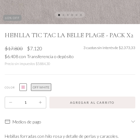
60
% OFF
HEBILLA TIC TAC LA BELLE PLAGE - PACK X2
$17.800
$7.120
3
cuotas sin interés de
$2.373,33
$6.408
con
Transferencia o depósito
Precio sin impuestos
$5.884,30
OFF WHITE
COLOR
Medios de pago
Hebillas forradas con hilo rosa y detalle de perlas y caracoles.