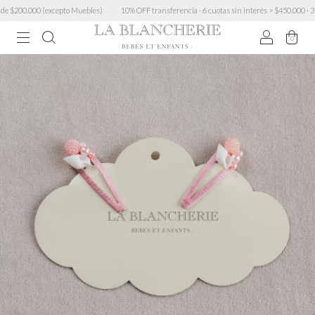
$200.000 (excepto Muebles)
10% OFF transferencia · 6 cuotas sin interés > $450.000 · 3 cuot
0