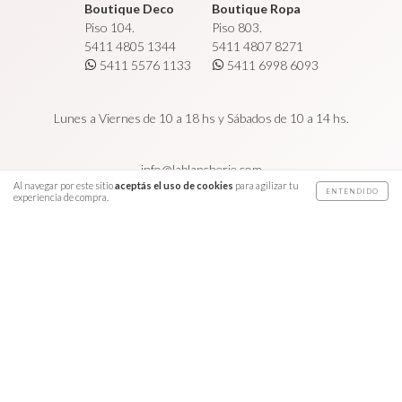
Boutique Deco
Boutique Ropa
Piso 104.
Piso 803.
5411 4805 1344
5411 4807 8271
5411 5576 1133
5411 6998 6093
Lunes a Viernes de 10 a 18 hs y Sábados de 10 a 14 hs.
info@lablancherie.com
Al navegar por este sitio
aceptás el uso de cookies
para agilizar tu
ENTENDIDO
experiencia de compra.
Copyright La Blancherie - 2026. Todos los derechos reservados.
Defensa de las y los consumidores. Para reclamos
ingresá acá.
Botón de arrepentimiento
Diseño y desarrollo
LUPS