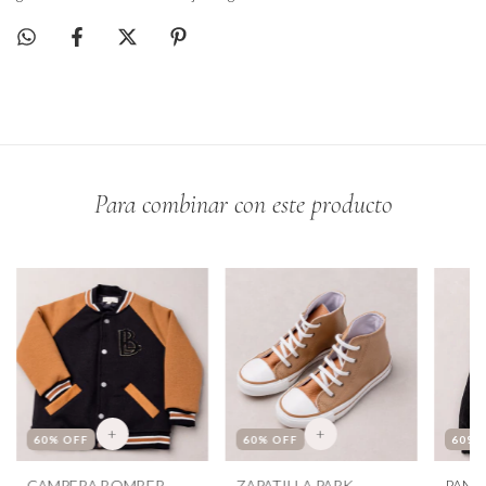
Para combinar con este producto
+
+
60
% OFF
60
% OFF
60
% 
CAMPERA BOMBER
ZAPATILLA PARK
PANT