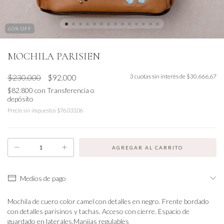
60
% OFF
MOCHILA PARISIEN
$230.000
$92.000
3
cuotas sin interés de
$30.666,67
$82.800
con
Transferencia o
depósito
Precio sin impuestos
$76.033,06
Medios de pago
Mochila de cuero color camel con detalles en negro. Frente bordado
con detalles parisinos y tachas. Acceso con cierre. Espacio de
guardado en laterales.Manijas regulables