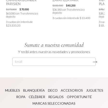
PARISIEN
PLAT
$100.500
$40.200
$175.000
$70.000
$78.500
$36.180
con
Transferencia o
depósito
$63.000
con
Transferencia o
$28.26
depósito
depósit
3
cuotas sin interés de
$13.400
3
cuotas sin interés de
3
cuotas
$23.333,33
$10.46
Sumate a nuestra comunidad
Y recibí antes nuestras novedades y promociones
MUEBLES
BLANQUERÍA
DECO
ACCESORIOS
JUGUETES
ROPA
CÉLÉBRER
REGALOS
OPPORTUNITÉ
MARCAS SELECCIONADAS