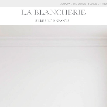
10% OFF transferencia · 6 cuotas sin interés > $450.000 · 3