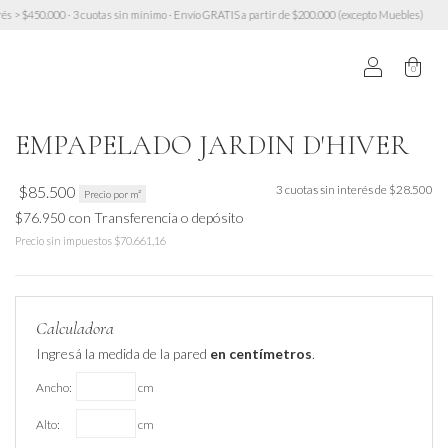
 cuotas sin mínimo · Envío GRATIS a partir de $200.000 (excepto Muebles)
10% OFF transfere
0
EMPAPELADO JARDIN D'HIVER
$85.500
3
cuotas sin interés de
$28.500
Precio por m²
$76.950
con
Transferencia o depósito
Precio sin impuestos
$70.661,16
Calculadora
Ingresá la medida de la pared
en centímetros
.
Ancho:
cm
Alto:
cm