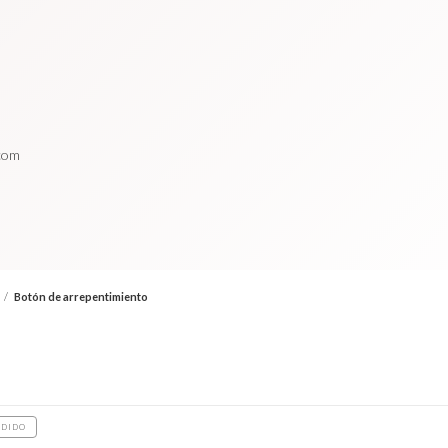
.com
/
Botón de arrepentimiento
DIDO