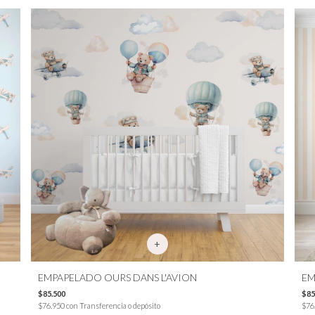
EMPAPELADO OURS DANS L'AVION
EM
$85.500
$85
$76.950
con
Transferencia o depósito
$76