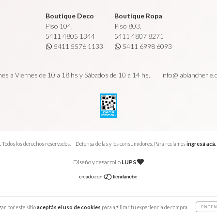
Boutique Deco
Boutique Ropa
Piso 104.
Piso 803.
5411 4805 1344
5411 4807 8271
5411 5576 1133
5411 6998 6093
es a Viernes de 10 a 18 hs y Sábados de 10 a 14 hs.
info@lablancherie
 Todos los derechos reservados.
Defensa de las y los consumidores. Para reclamos
ingresá acá.
Diseño y desarrollo
LUPS
ar por este sitio
aceptás el uso de cookies
para agilizar tu experiencia de compra.
ENTEN