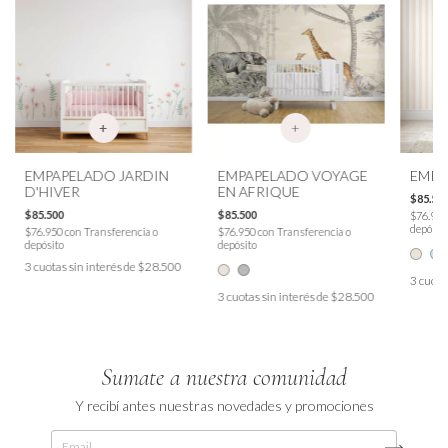
+
EMPAPELADO JARDIN
EMPAPELADO VOYAGE
EMPA
D'HIVER
EN AFRIQUE
$85.50
$85.500
$85.500
$76.95
depósit
$76.950
con
Transferencia o
$76.950
con
Transferencia o
depósito
depósito
3
cuotas sin interés de
$28.500
3
cuota
3
cuotas sin interés de
$28.500
Sumate a nuestra comunidad
Y recibí antes nuestras novedades y promociones