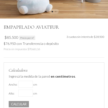
EMPAPELADO AVIATEUR
$85.500
3
cuotas sin interés de
$28.500
Precio por m²
$76.950
con
Transferencia o depósito
Precio sin impuestos
$70.661,16
Calculadora
Ingresá la medida de la pared
en centímetros
.
Ancho:
cm
Alto:
cm
CALCULAR