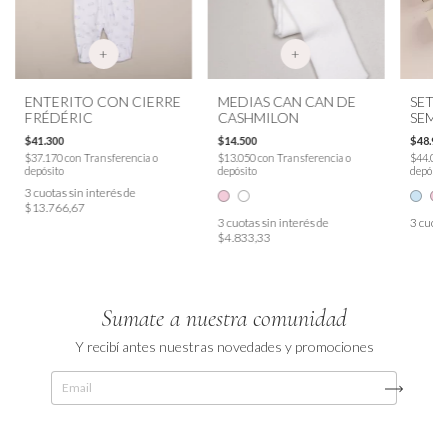
+
+
ENTERITO CON CIERRE
MEDIAS CAN CAN DE
SET 
FRÉDÉRIC
CASHMILON
SEMA
CHAU
$41.300
$14.500
$48.90
$37.170
con
Transferencia o
$13.050
con
Transferencia o
$44.01
depósito
depósito
depósit
3
cuotas sin interés de
$13.766,67
3
cuotas sin interés de
3
cuota
$4.833,33
Sumate a nuestra comunidad
Y recibí antes nuestras novedades y promociones