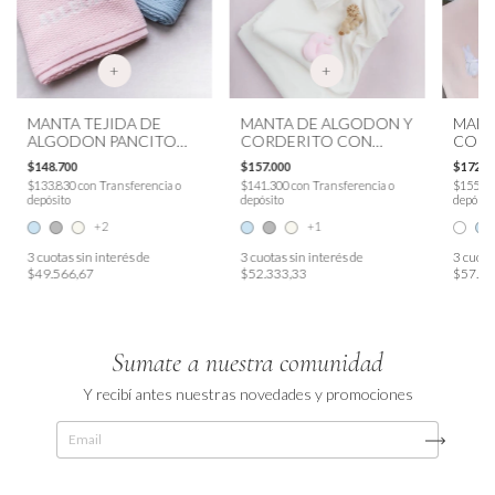
+
+
MANTA TEJIDA DE
MANTA DE ALGODON Y
MANTA
ALGODON PANCITO
CORDERITO CON
CON 
PERSONALIZADA
ANIMALITOS
$148.700
$157.000
$172.7
APLICADOS
$133.830
con
Transferencia o
$141.300
con
Transferencia o
$155.4
depósito
depósito
depósit
+2
+1
3
cuotas sin interés de
3
cuotas sin interés de
3
cuotas
$49.566,67
$52.333,33
$57.56
Sumate a nuestra comunidad
Y recibí antes nuestras novedades y promociones