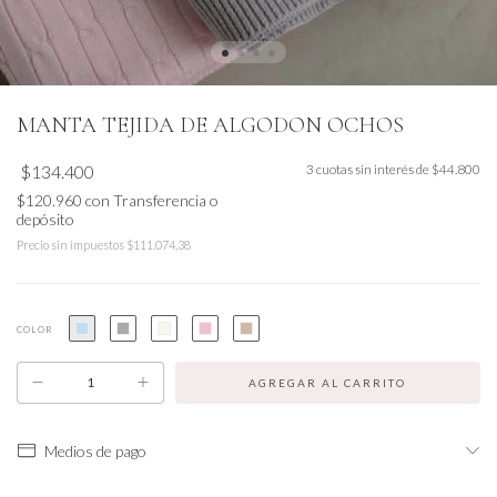
MANTA TEJIDA DE ALGODON OCHOS
$134.400
3
cuotas sin interés de
$44.800
$120.960
con
Transferencia o
depósito
Precio sin impuestos
$111.074,38
COLOR
Medios de pago