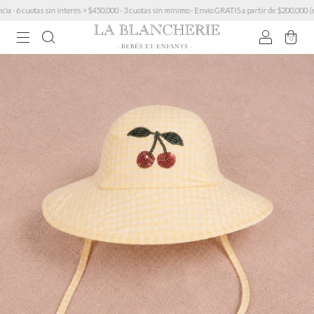
uotas sin interés > $450.000 · 3 cuotas sin mínimo · Envío GRATIS a partir de $200.000 (excepto
0