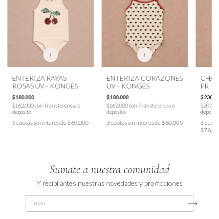
+
+
ENTERIZA RAYAS
ENTERIZA CORAZONES
CHAL
ROSAS UV - KONGES
UV - KONGES
PRIN
PARA 
$180.000
$180.000
$230.0
KON
$162.000
con
Transferencia o
$162.000
con
Transferencia o
$207.0
depósito
depósito
depósit
3
cuotas sin interés de
$60.000
3
cuotas sin interés de
$60.000
3
cuotas
$76.66
Sumate a nuestra comunidad
Y recibí antes nuestras novedades y promociones