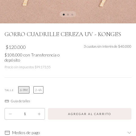
GORRO CUADRILLE CEREZA UV - KONGES
$120.000
3
cuotas sin interés de
$40.000
$108.000
con
Transferencia o
depósito
Precio sin impuestos
$99.173,55
6-9M
2-4A
TALLE
Guía de talles
Medios de pago