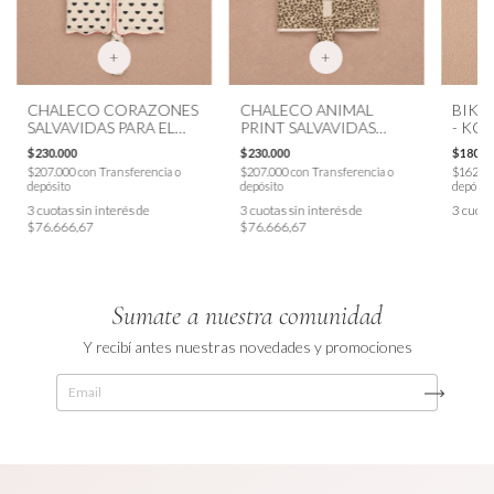
+
+
CHALECO CORAZONES
CHALECO ANIMAL
BIKIN
SALVAVIDAS PARA EL
PRINT SALVAVIDAS
- KO
AGUA - KONGES
PARA EL AGUA -
$230.000
$230.000
$180.0
KONGES
$207.000
con
Transferencia o
$207.000
con
Transferencia o
$162.0
depósito
depósito
depósit
3
cuotas sin interés de
3
cuotas sin interés de
3
cuota
$76.666,67
$76.666,67
Sumate a nuestra comunidad
Y recibí antes nuestras novedades y promociones