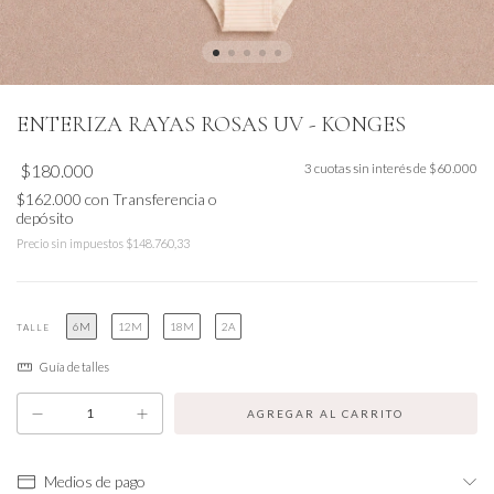
ENTERIZA RAYAS ROSAS UV - KONGES
$180.000
3
cuotas sin interés de
$60.000
$162.000
con
Transferencia o
depósito
Precio sin impuestos
$148.760,33
6M
12M
18M
2A
TALLE
Guía de talles
Medios de pago