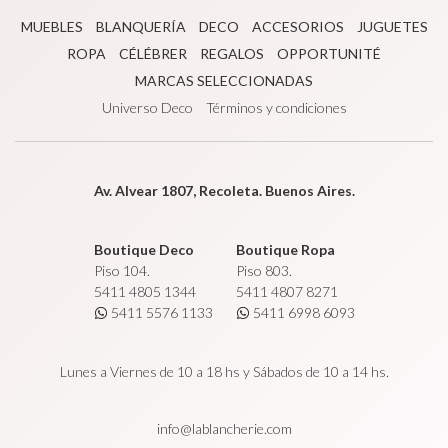
MUEBLES
BLANQUERÍA
DECO
ACCESORIOS
JUGUETES
ROPA
CÉLÉBRER
REGALOS
OPPORTUNITÉ
MARCAS SELECCIONADAS
Universo Deco
Términos y condiciones
Av. Alvear 1807, Recoleta. Buenos Aires.
Boutique Deco
Boutique Ropa
Piso 104.
Piso 803.
5411 4805 1344
5411 4807 8271
5411 5576 1133
5411 6998 6093
Lunes a Viernes de 10 a 18 hs y Sábados de 10 a 14 hs.
info@lablancherie.com