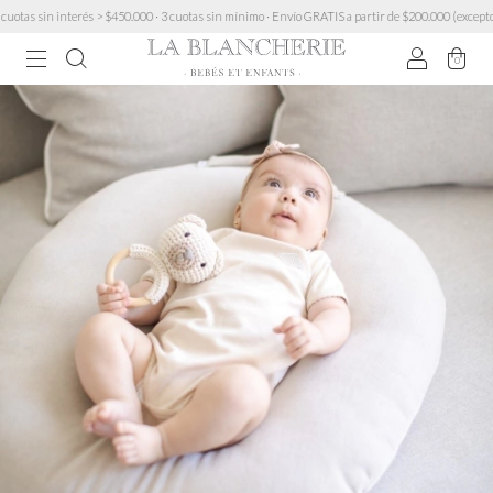
 sin interés > $450.000 · 3 cuotas sin mínimo · Envío GRATIS a partir de $200.000 (excepto Mue
0