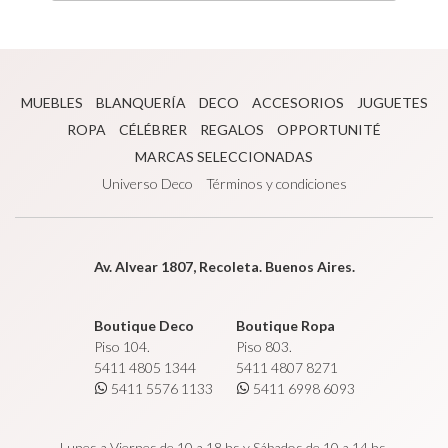
MUEBLES
BLANQUERÍA
DECO
ACCESORIOS
JUGUETES
ROPA
CÉLÉBRER
REGALOS
OPPORTUNITÉ
MARCAS SELECCIONADAS
Universo Deco
Términos y condiciones
Av. Alvear 1807, Recoleta. Buenos Aires.
Boutique Deco
Boutique Ropa
Piso 104.
Piso 803.
5411 4805 1344
5411 4807 8271
5411 5576 1133
5411 6998 6093
Lunes a Viernes de 10 a 18 hs y Sábados de 10 a 14 hs.