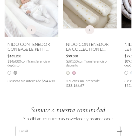
+
+
NIDO CONTENEDOR
NIDO CONTENEDOR
NIDO
CON BASE LE PETIT
LA COLLECTION D
LE P
LAPIN
´ETOILES
$163.200
$99.500
$99.50
$146.880
con
Transferencia o
$89.550
con
Transferencia o
$89.55
depósito
depósito
depósit
3
cuotas sin interés de
$54.400
3
cuotas sin interés de
3
cuotas
$33.166,67
$33.16
Sumate a nuestra comunidad
Y recibí antes nuestras novedades y promociones