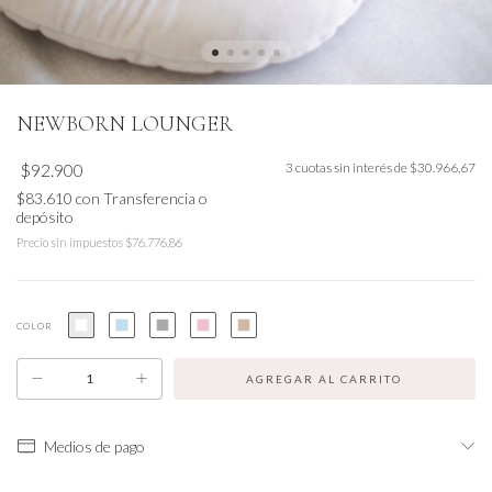
NEWBORN LOUNGER
$92.900
3
cuotas sin interés de
$30.966,67
$83.610
con
Transferencia o
depósito
Precio sin impuestos
$76.776,86
COLOR
Medios de pago