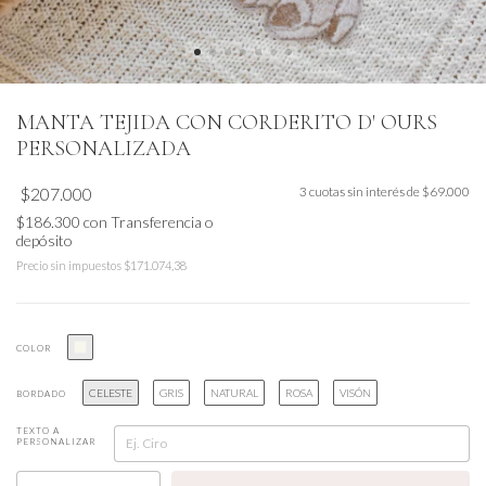
MANTA TEJIDA CON CORDERITO D' OURS
PERSONALIZADA
$207.000
3
cuotas sin interés de
$69.000
$186.300
con
Transferencia o
depósito
Precio sin impuestos
$171.074,38
COLOR
CELESTE
GRIS
NATURAL
ROSA
VISÓN
BORDADO
TEXTO A
PERSONALIZAR