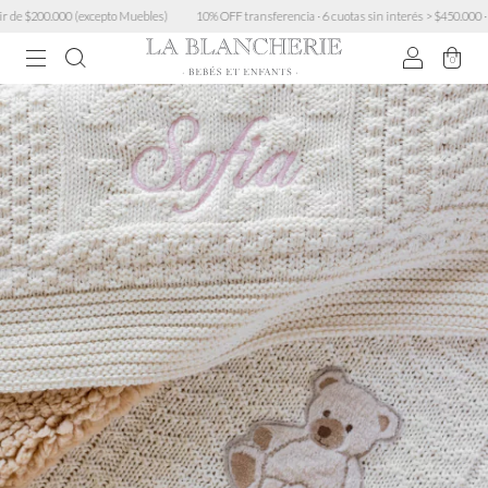
 $200.000 (excepto Muebles)
10% OFF transferencia · 6 cuotas sin interés > $450.000 · 3 cu
0