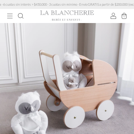
uotas sin interés > $450.000 · 3 cuotas sin mínimo · Envío GRATIS a partir de $200.000 (excepto
0