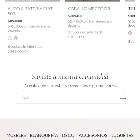
AUTO A BATERÍA FIAT
CABALLO MECEDOR
TRIC
500
$305.400
$180.0
$850.000
$274.860
con
Transferencia o
$162.0
depósito
depósit
$765.000
con
Transferencia o
depósito
3
cuotas sin interés de
+1
$101.800
3
cuota
6
cuotas sin interés de
$141.666,67
Sumate a nuestra comunidad
Y recibí antes nuestras novedades y promociones
MUEBLES
BLANQUERÍA
DECO
ACCESORIOS
JUGUETES